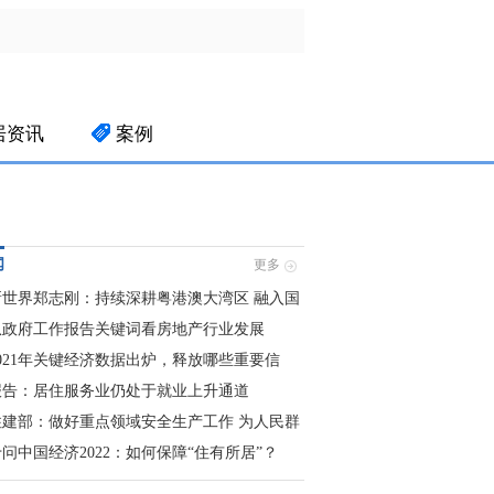
居资讯
案例
闻
更多
新世界郑志刚：持续深耕粤港澳大湾区 融入国
家发展大局
从政府工作报告关键词看房地产行业发展
2021年关键经济数据出炉，释放哪些重要信
号？
报告：居住服务业仍处于就业上升通道
住建部：做好重点领域安全生产工作 为人民群
众欢度春节营造安全稳定环境
问中国经济2022：如何保障“住有所居”？